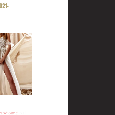
021-
andjour.cl
 o al 