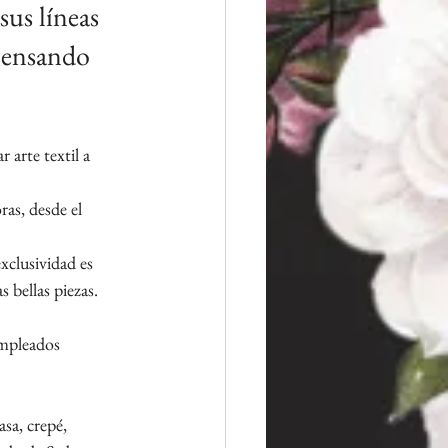
us líneas 
 pensando 
 arte textil a 
as, desde el 
xclusividad es 
 bellas piezas.
empleados 
sa, crepé, 