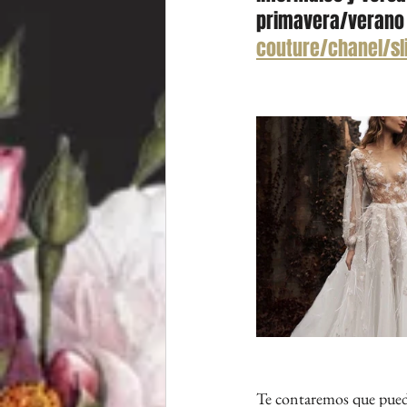
primavera/verano
couture/chanel/sl
Te contaremos que puedes