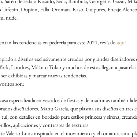
n, Satén de seda o Rosado, Seda, Bambula, Georgette, Gazar, Mik
 Tafetán, Dupion, Falla, Otomán, Raso, Guipures, Encaje Alenco, 
tul nude.
tan las tendencias en pedrería para este 2021, revísalo 
aquí
piado a diseños exclusivamente creados por grandes diseñadores d
rk, Londres, Milán o Tokio y muchos de estos llegan a pasarelas
 ser exhibidas y marcar nuevas tendencias.
voritos son:
asa especializada en vestidos de fiestas y de madrinas también lide
rados diseñadores, Manu García, que plasma sus diseños en tres e
 tul, con detalles en bordado para estilos princesa y sirena, creand
illos, aplicaciones y contrastes de texturas.