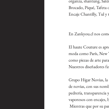
organza, shantung, Saté
Brocado, Piqué, Tafeta o
Encaje Chantilly, Tul y 
En Zankyou.cl nos comen
El haute Couture es apro
moda como París, New Yo
como piezas de arte para
Nuestros diseñadores fa
Grupo Higar Novias, la c
de novias, con sus nomb
pedrería, transparencia y
vaporosos con encajes, br
 Mientras que por su parte Valerio Luna inspirado en el movimiento y el romanticismo plasma en sus 