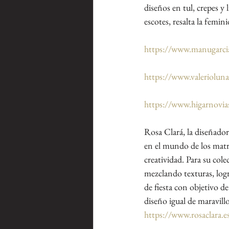
diseños en tul, crepes y
escotes, resalta la femin
https://www.manugarci
https://www.valerioluna
https://www.higarnovia
Rosa Clará, la diseñador
en el mundo de los matr
creatividad. Para su col
mezclando texturas, log
de fiesta con objetivo 
diseño igual de maravill
https://www.rosaclara.e