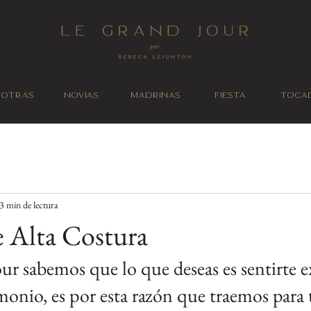
sotras
Novias
Madrinas
Fiesta
Toca
3 min de lectura
e Alta Costura
r sabemos que lo que deseas es sentirte ex
monio, es por esta razón que traemos para t