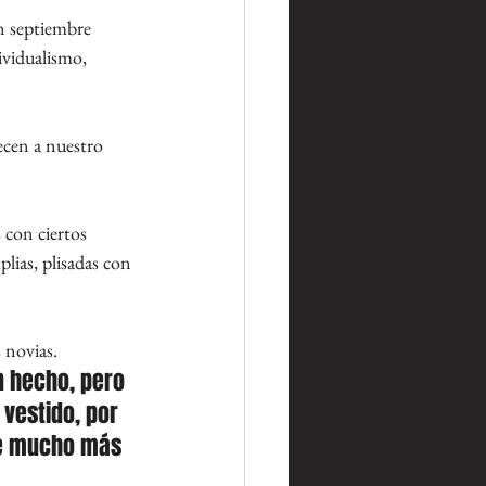
n septiembre 
ividualismo, 
ecen a nuestro 
con ciertos 
lias, plisadas con 
 novias. 
 hecho, pero 
vestido, por 
de mucho más 