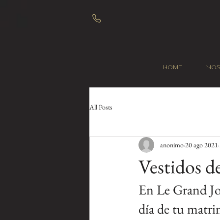
Home
No
All Posts
anonimo
20 ago 2021
Vestidos d
En Le Grand Jou
día de tu matri