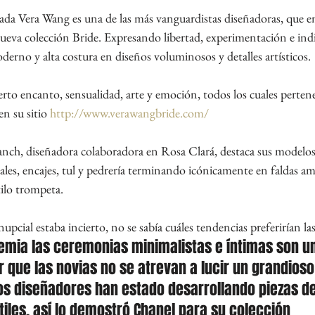
da Vera Wang es una de las más vanguardistas diseñadoras, que e
ueva colección Bride. Expresando libertad, experimentación e ind
rno y alta costura en diseños voluminosos y detalles artísticos.
erto encanto, sensualidad, arte y emoción, todos los cuales perten
 su sitio 
http://www.verawangbride.com/
nch, diseñadora colaboradora en Rosa Clará, destaca sus modelos 
rales, encajes, tul y pedrería terminando icónicamente en faldas amp
ilo trompeta.
nupcial estaba incierto, no se sabía cuáles tendencias preferirían las
emia las ceremonias minimalistas e íntimas son un
r que las novias no se atrevan a lucir un grandioso 
s diseñadores han estado desarrollando piezas 
tiles, así lo demostró Chanel para su colección 