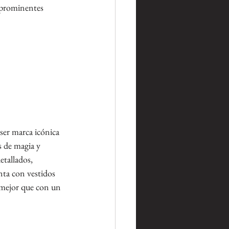
e prominentes 
ser marca icónica 
 de magia y 
tallados, 
nta con vestidos 
 mejor que con un 