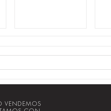
Banqu
Tendencias españolas en vestidos
para Madrinas
LO VENDEMOS
TAMOS CON