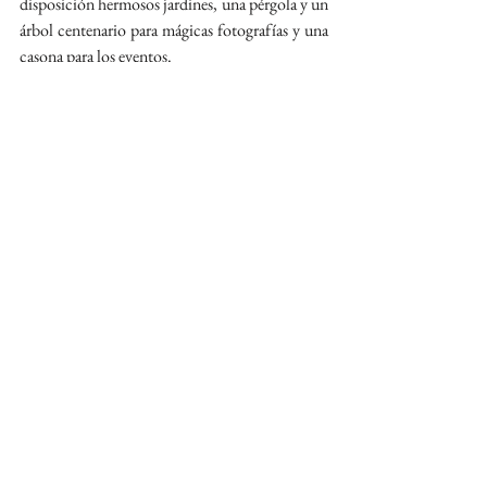
disposición hermosos jardines, una pérgola y un 
árbol centenario para mágicas fotografías y una 
casona para los eventos. 
Con capacidad hasta 1000 personas, logran 
adaptarse a cualquier petición de los novios, 
entregando servicios de calidad y confianza.
Redes Sociales:
https://www.instagram.com/casonatrebulco/
10.   Fundo el Pangui